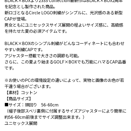
BLACK×BOXより23SS Collection最新作はBLACK×BOX2周年
を記念とし製作された商品。
新ロゴとなるCircle LOGO刺繍がシンプルに、光沢感のある新型
CAPが登場。
男女ともにユニセックスサイズ展開の程よいサイズ感に、高級感
を持たせた夏の必須アイテムです。
BLACK×BOXのシンプル刺繍がどんなコーディネートにも合わせ
やすい刺繍CAPです。
アジャスター搭載で大きさの調節も可能。
さらに、この夏より始まるGOLF×BOXでも万能にハマるCAP品番
です。
※お使いのPCの環境設定の違いによって、実物と画像のお色が若
干違う場合がございます。
【素材】コットン
【商品サイズ】
■サイズ：頭回り 56-60cm
（帽子後部スベリ裏側に付属するサイズアジャスターにより簡単に
約56-60cm前後までサイズ調整出来ます。）
ユニセックス展開