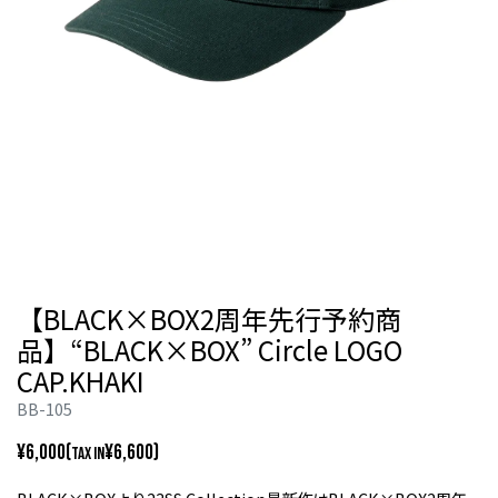
【BLACK×BOX2周年先行予約商
品】“BLACK×BOX” Circle LOGO
CAP.KHAKI
BB-105
¥6,000(
¥6,600)
TAX IN