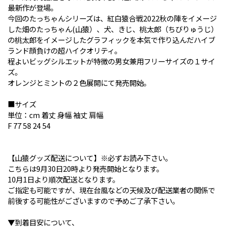
最新作が登場。
今回のたっちゃんシリーズは、紅白猿合戦2022秋の陣をイメージ
した畑のたっちゃん(山猿）、犬、きじ、桃太郎（ちびりゅうじ）
の桃太郎をイメージしたグラフィックを本気で作り込んだハイブ
ランド顔負けの超ハイクオリティ。
程よいビッグシルエットが特徴の男女兼用フリーサイズの１サイ
ズ。
オレンジとミントの２色展開にて発売開始。
■サイズ
単位：cm 着丈 身幅 袖丈 肩幅
F 77 58 24 54
【山猿グッズ配送について】※必ずお読み下さい。
こちらは9月30日20時より発売開始となります。
10月1日より順次配送となります。
ご指定も可能ですが、現在台風などの天候及び配送業者の関係で
前後する可能性がございますので予めご了承下さい。
▼到着目安について、