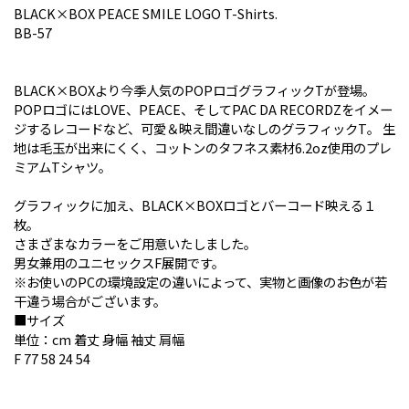
BLACK×BOX PEACE SMILE LOGO T-Shirts.
BB-57
BLACK×BOXより今季人気のPOPロゴグラフィックTが登場。
POPロゴにはLOVE、PEACE、そしてPAC DA RECORDZをイメー
ジするレコードなど、可愛＆映え間違いなしのグラフィックT。 生
地は毛玉が出来にくく、コットンのタフネス素材6.2oz使用のプレ
ミアムTシャツ。
グラフィックに加え、BLACK×BOXロゴとバーコード映える１
枚。
さまざまなカラーをご用意いたしました。
男女兼用のユニセックスF展開です。
※お使いのPCの環境設定の違いによって、実物と画像のお色が若
干違う場合がございます。
■サイズ
単位：cm 着丈 身幅 袖丈 肩幅
F 77 58 24 54