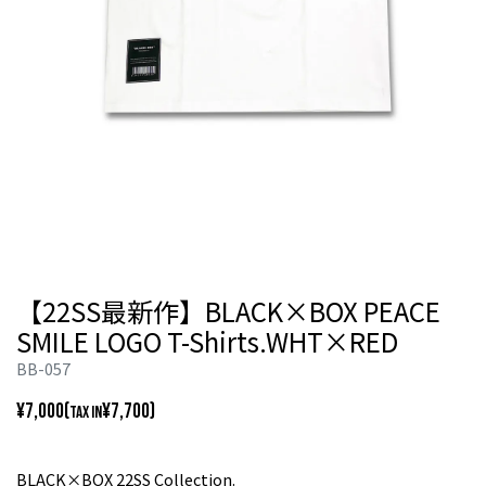
【22SS最新作】BLACK×BOX PEACE
SMILE LOGO T-Shirts.WHT×RED
BB-057
¥7,000(
¥7,700)
TAX IN
BLACK×BOX 22SS Collection.