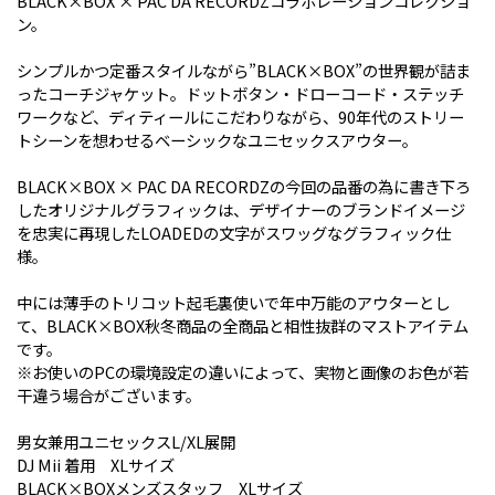
BLACK×BOX × PAC DA RECORDZコラボレーションコレクショ
ン。
シンプルかつ定番スタイルながら”BLACK×BOX”の世界観が詰ま
ったコーチジャケット。ドットボタン・ドローコード・ステッチ
ワークなど、ディティールにこだわりながら、90年代のストリー
トシーンを想わせるベーシックなユニセックスアウター。
BLACK×BOX × PAC DA RECORDZの今回の品番の為に書き下ろ
したオリジナルグラフィックは、デザイナーのブランドイメージ
を忠実に再現したLOADEDの文字がスワッグなグラフィック仕
様。
中には薄手のトリコット起毛裏使いで年中万能のアウターとし
て、BLACK×BOX秋冬商品の全商品と相性抜群のマストアイテム
です。
※お使いのPCの環境設定の違いによって、実物と画像のお色が若
干違う場合がございます。
男女兼用ユニセックスL/XL展開
DJ Mii 着用 XLサイズ
BLACK×BOXメンズスタッフ XLサイズ