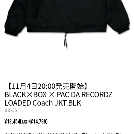
【11月4日20:00発売開始】
BLACK×BOX × PAC DA RECORDZ
LOADED Coach JKT.BLK
BB-35
¥13,454(
¥14,799)
TAX IN