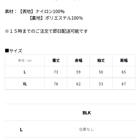
素材：【表地】ナイロン100%
【裏地】ポリエステル100％
※１５時までのご注文で即日配送可能です
■サイズ
着丈
身幅
袖丈
肩幅
単位：cm
L
73
59
50
65
XL
76
62
53
67
BLK
L
在庫なし